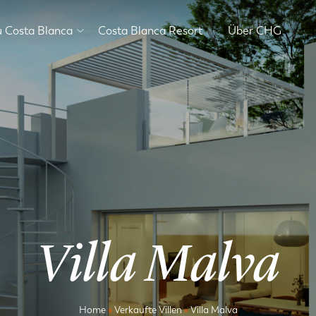
 Costa Blanca
Costa Blanca Resort
Über CHG
Villa Malva
Home
»
Verkaufte Villen
»
Villa Malva