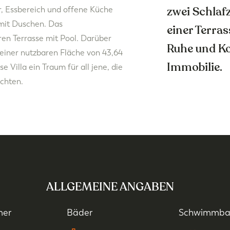
zwei Schla
, Essbereich und offene Küche
mit Duschen. Das
einer Terra
en Terrasse mit Pool. Darüber
Ruhe und Ko
 einer nutzbaren Fläche von 43,64
Immobilie.
 Villa ein Traum für all jene, die
chten.
ALLGEMEINE ANGABEN
mer
Bäder
Schwimmb