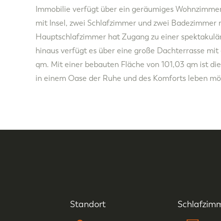
Immobilie verfügt über ein geräumiges Wohnzimmer
mit Insel, zwei Schlafzimmer und zwei Badezimmer 
Hauptschlafzimmer hat Zugang zu einer spektakulär
hinaus verfügt es über eine große Dachterrasse mit
qm. Mit einer bebauten Fläche von 101,03 qm ist diese
in einem Oase der Ruhe und des Komforts leben mö
Standort
Schlafzim