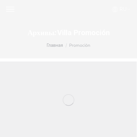
RU
Villa Promoción
Архивы:
Вы здесь:
Главная
Promoción