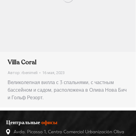
Villa Coral
Автор:
rbenimeli
16 мая, 2023
Великолепная вилла с 3 спальнями, с частным
бассейном и садом, расположена в Олива Нова Бич
и Гольф Резорт.
Центральные
офисы
Avda. Picasso 1, Centro Comercial Urbanización Oliva