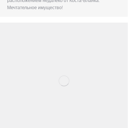
расположением недалеко от Коста-Бланка.
Мечтательное имущество!