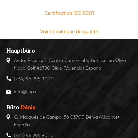
Certification ISO 9001
Voir la politique de qualité
Hauptbüro
Avda. Picasso 1, Centro Comercial Urbanización Oliva
Nova Golf 46780 Oliva (Valencia) España
(+34) 96 295 90 10
info@chg.es
Büro
Dénia
C/ Marqués de Campo, 56 03700 Dénia (Alicante)
España
(+34) 96 295 90 10