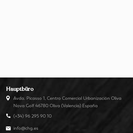
Hauptbüro
Avda. Picasso 1, Centro Comercial Urbanización Oliva
Nova Golf 46780 Oliva (Valencia) España
(+34) 96 295 90 10
info@chg.es