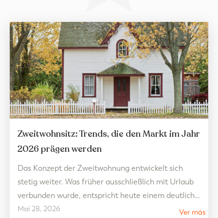
Zweitwohnsitz: Trends, die den Markt im Jahr
2026 prägen werden
Das Konzept der Zweitwohnung entwickelt sich
stetig weiter. Was früher ausschließlich mit Urlaub
verbunden wurde, entspricht heute einem deutlich
Mai 28, 2026
flexibleren Lebensstil, der auf Wohlbefinden
Ver más