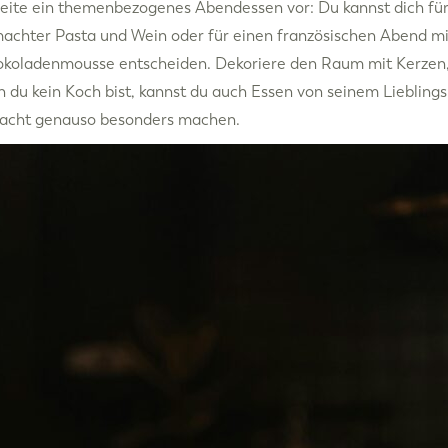
eite ein themenbezogenes Abendessen vor: Du kannst dich für 
chter Pasta und Wein oder für einen französischen Abend mi
okoladenmousse entscheiden. Dekoriere den Raum mit Kerzen
 du kein Koch bist, kannst du auch Essen von seinem Liebling
Nacht genauso besonders machen.