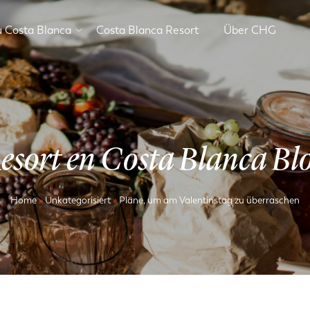
 Costa Blanca
Costa Blanca Resort
Über CHG
esort en Costa Blanca Bl
Home
»
Unkategorisiert
»
Pläne, um am Valentinstag zu überraschen