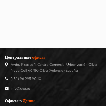
Центральные
офисы
Avda. Picasso 1, Centro Comercial Urbanización Oliva
Nova Golf 46780 Oliva (Valencia) España
(+34) 96 295 90 10
info@chg.es
Офисы в
Дении