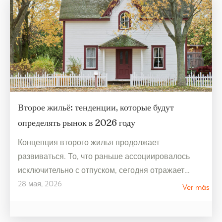
Второе жильё: тенденции, которые будут
определять рынок в 2026 году
Концепция второго жилья продолжает
развиваться. То, что раньше ассоциировалось
исключительно с отпуском, сегодня отражает
28 мая, 2026
гораздо более гибкий образ жизни, связанный с
Ver más
благополучием и рассчитанный на
круглогодичное использование. В 2026 году