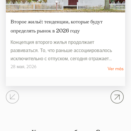
Второе жильё: тенденции, которые будут
определять рынок в 2026 году
Концепция второго жилья продолжает
развиваться. То, что раньше ассоциировалось
исключительно с отпуском, сегодня отражает
28 мая, 2026
гораздо более гибкий образ жизни, связанный с
Ver más
благополучием и рассчитанный на
круглогодичное использование. В 2026 году
тенденции рынка недвижимости указывают на
жильё, которое ставит во главу угла качество
жизни, открытые пространства и связь с
окружающей средой. Второе жильё больше не
является…