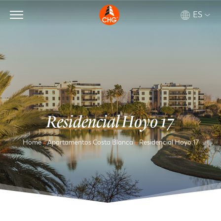
ES
Residencial Hoyo 17
Home
»
Apartamentos Costa Blanca
»
Residencial Hoyo 17