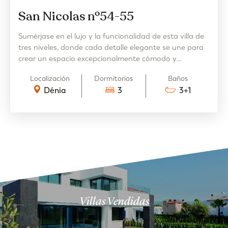
San Nicolas nº54-55
Sumérjase en el lujo y la funcionalidad de esta villa de
tres niveles, donde cada detalle elegante se une para
crear un espacio excepcionalmente cómodo y
sofisticado.
Localización
Dormitorios
Baños
Dénia
3
3+1
Villas Vendidas