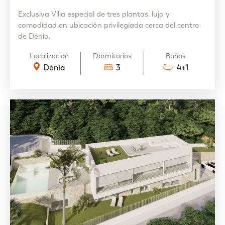
Exclusiva Villa especial de tres plantas, lujo y
comodidad en ubicación privilegiada cerca del centro
de Dénia.
Localización
Dormitorios
Baños
Dénia
3
4+1