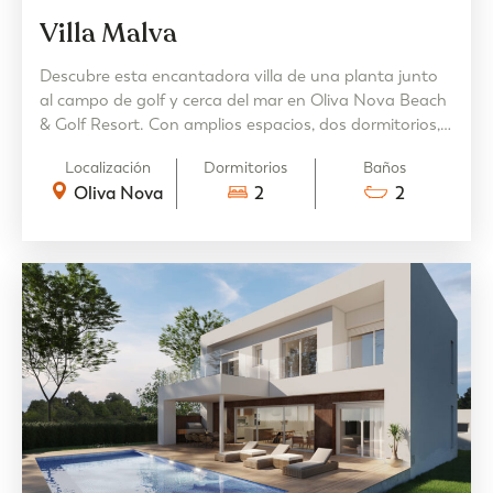
Villa Malva
Descubre esta encantadora villa de una planta junto
al campo de golf y cerca del mar en Oliva Nova Beach
& Golf Resort. Con amplios espacios, dos dormitorios,
dos baños y una terraza con piscina, disfruta de
Localización
Dormitorios
Baños
tranquilidad y comodidad en esta propiedad única.
Oliva Nova
2
2