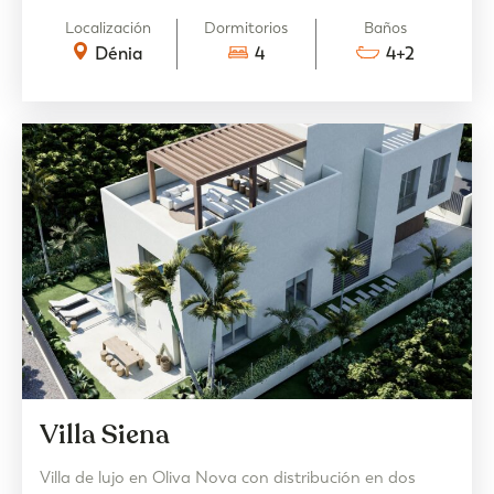
exclusiva.
Localización
Dormitorios
Baños
Dénia
4
4+2
Villa Siena
Villa de lujo en Oliva Nova con distribución en dos