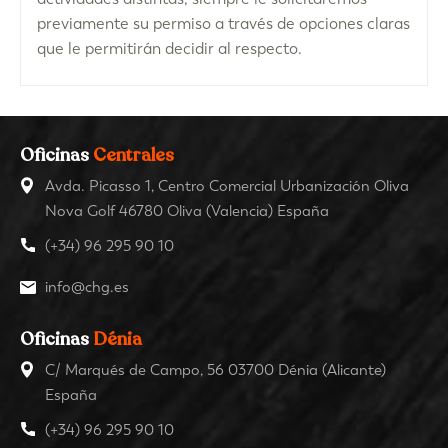
previamente su permiso a través de opciones claras
que le permitirán decidir al respecto.
Oficinas
Centrales
Avda. Picasso 1, Centro Comercial Urbanización Oliva
Nova Golf 46780 Oliva (Valencia) España
(+34) 96 295 90 10
info@chg.es
Oficinas
Dénia
C/ Marqués de Campo, 56 03700 Dénia (Alicante)
España
(+34) 96 295 90 10