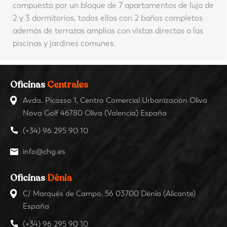
compuesto por un bloque de 7 apartamentos de lujo de
2 y 3 dormitorios, todos ellos con 2 baños completos
además de terrazas amplias con vistas directas a las
piscinas y jardines comunes.
Oficinas
Centrales
Avda. Picasso 1, Centro Comercial Urbanización Oliva
Nova Golf 46780 Oliva (Valencia) España
(+34) 96 295 90 10
info@chg.es
Oficinas
Dénia
C/ Marqués de Campo, 56 03700 Dénia (Alicante)
España
(+34) 96 295 90 10