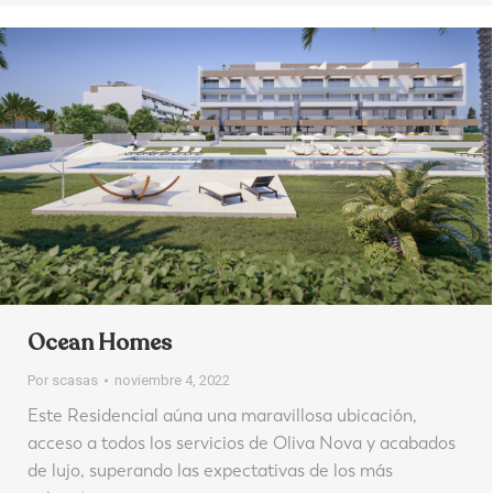
Ocean Homes
Por
scasas
noviembre 4, 2022
Este Residencial aúna una maravillosa ubicación,
acceso a todos los servicios de Oliva Nova y acabados
de lujo, superando las expectativas de los más