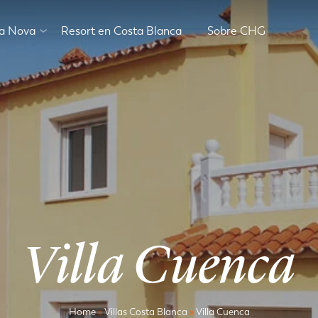
va Nova
Resort en Costa Blanca
Sobre CHG
Villa Cuenca
Home
»
Villas Costa Blanca
»
Villa Cuenca