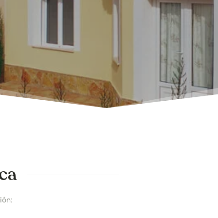
nca
ión: