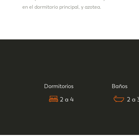
en el dormitorio principal, y azotea.
Dormitorios
Baños
2 a 4
2 a 