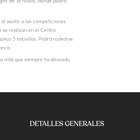
golf de 18 hoyos, donde podrá
al asistir a las competiciones
e se realizan en el Centro
lejo 5 estrellas. Podrá rodearse
anca.
 la vida que siempre ha deseado.
DETALLES GENERALES