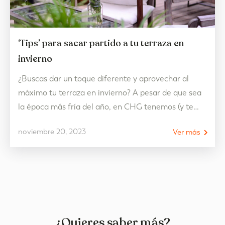
‘Tips’ para sacar partido a tu terraza en
invierno
¿Buscas dar un toque diferente y aprovechar al
máximo tu terraza en invierno? A pesar de que sea
la época más fría del año, en CHG tenemos (y te
contamos) todos los secretos y consejos para que lo
noviembre 20, 2023
Ver más
logres ya que tu preciada terraza puede adaptarse y
estar lista para su disfrute en cualquier temporada.
Si tienes…
¿Quieres saber más?