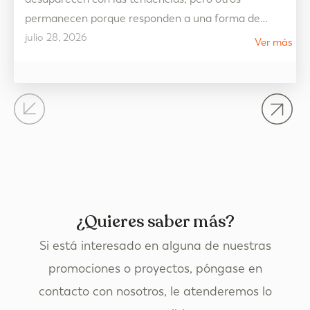
permanecen porque responden a una forma de
julio 28, 2026
vivir. La decoración estilo mediterráneo es uno de
Ver más
ellos. Más allá de una cuestión estética, representa
un hogar pensado para disfrutar de la luz, de los
espacios abiertos y de una vida más tranquila,
donde cada…
¿Quieres saber más?
Si está interesado en alguna de nuestras
promociones o proyectos, póngase en
contacto con nosotros, le atenderemos lo