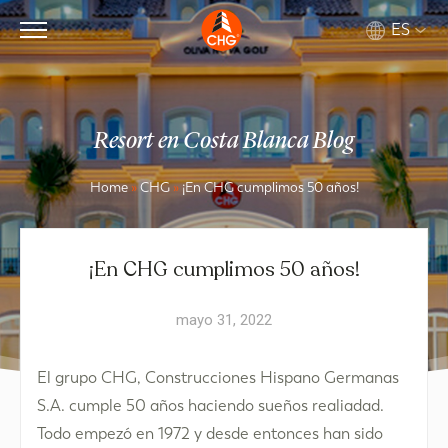
ES
Resort en Costa Blanca Blog
Home
»
CHG
»
¡En CHG cumplimos 50 años!
¡En CHG cumplimos 50 años!
mayo 31, 2022
El grupo CHG, Construcciones Hispano Germanas
S.A. cumple 50 años haciendo sueños realiadad.
Todo empezó en 1972 y desde entonces han sido