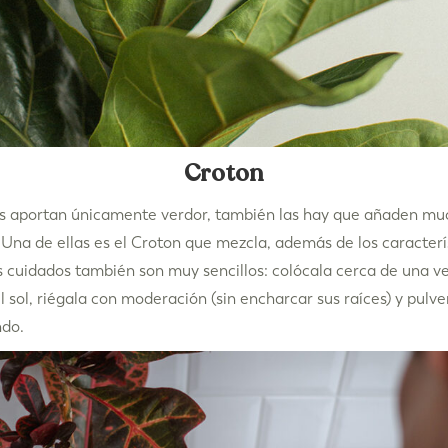
Croton
as aportan únicamente verdor, también las hay que añaden muc
 Una de ellas es el Croton que mezcla, además de los caracterí
us cuidados también son muy sencillos: colócala cerca de una v
l sol, riégala con moderación (sin encharcar sus raíces) y pulv
ndo.