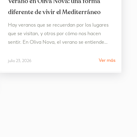
Verano en Oliva Nova: una forma
diferente de vivir el Mediterráneo
Hay veranos que se recuerdan por los lugares
que se visitan, y otros por cómo nos hacen
sentir. En Oliva Nova, el verano se entiende
como mucho más que unos días junto al mar:
es una oportunidad para desconectar, disfrutar
Ver más
julio 23, 2026
del tiempo sin prisas y recuperar ese equilibrio
que durante el año parece más difícil…