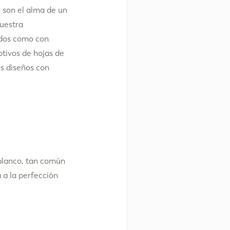
s son el alma de un
uestra
ados como con
otivos de hojas de
os diseños con
 blanco, tan común
 a la perfección