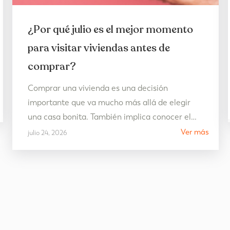
¿Por qué julio es el mejor momento
para visitar viviendas antes de
comprar?
Comprar una vivienda es una decisión
importante que va mucho más allá de elegir
una casa bonita. También implica conocer el
entorno, descubrir el estilo de vida de la zona y
Ver más
julio 24, 2026
asegurarse de que encaja con las necesidades
presentes y futuras. Por eso, julio se convierte
en uno de los mejores meses para visitar
viviendas…