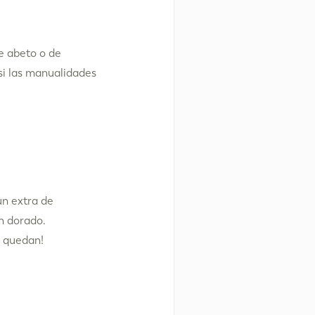
e abeto o de
si las manualidades
un extra de
n dorado.
e quedan!