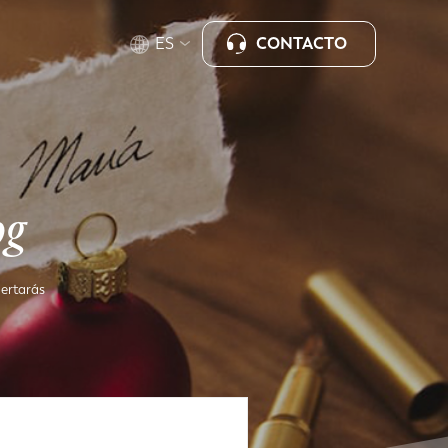
CONTACTO
ES
og
certarás