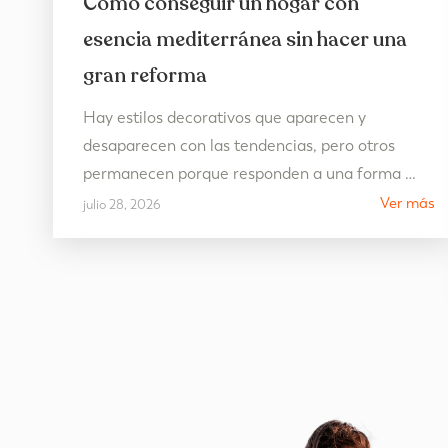
Cómo conseguir un hogar con
esencia mediterránea sin hacer una
gran reforma
Hay estilos decorativos que aparecen y
desaparecen con las tendencias, pero otros
permanecen porque responden a una forma de
vivir. La decoración estilo mediterráneo es uno
Ver más
julio 28, 2026
de ellos. Más allá de una cuestión estética,
más
representa un hogar pensado para disfrutar de
l
la luz, de los espacios abiertos y de una vida
más tranquila, donde cada…