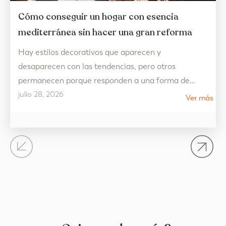
Cómo conseguir un hogar con esencia
mediterránea sin hacer una gran reforma
Hay estilos decorativos que aparecen y
desaparecen con las tendencias, pero otros
permanecen porque responden a una forma de
julio 28, 2026
vivir. La decoración estilo mediterráneo es uno de
Ver más
ellos. Más allá de una cuestión estética, representa
un hogar pensado para disfrutar de la luz, de los
espacios abiertos y de una vida más tranquila,
donde cada…