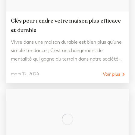
Clés pour rendre votre maison plus efficace
et durable
Vivre dans une maison durable est bien plus qu’une
simple tendance ; C’est un changement de
mentalité qui gagne du terrain dans notre société
contemporaine. Cette philosophie englobe non
mars 12, 2024
Voir plus
seulement la construction de maisons, mais aussi le
style de vie et les décisions quotidiennes des
personnes soucieuses de l’environnement. Du choix
de matériaux de construction…