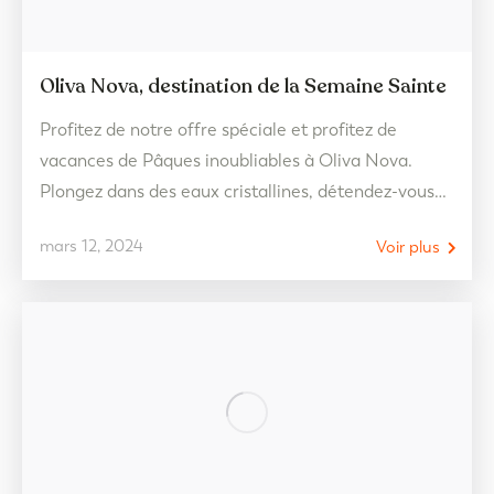
Oliva Nova, destination de la Semaine Sainte
Profitez de notre offre spéciale et profitez de
vacances de Pâques inoubliables à Oliva Nova.
Plongez dans des eaux cristallines, détendez-vous
au soleil et déconnectez-vous de la routine sur la
mars 12, 2024
Voir plus
plage. Réservez maintenant et obtenez le meilleur
prix pour votre escapade en famille. À Oliva Nova,
le plaisir est garanti. Nous proposons une grande
variété…