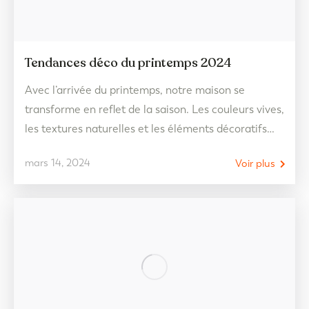
Tendances déco du printemps 2024
Avec l’arrivée du printemps, notre maison se
transforme en reflet de la saison. Les couleurs vives,
les textures naturelles et les éléments décoratifs
frais nous invitent à renouveler l’environnement.
mars 14, 2024
Voir plus
C’est le moment idéal pour introduire des touches
de couleurs, des matériaux légers et des éléments
décoratifs qui évoquent la nature, créant ainsi un
espace plein…