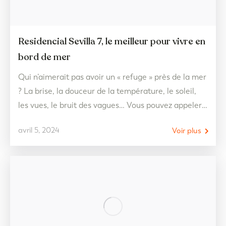
Residencial Sevilla 7, le meilleur pour vivre en
bord de mer
Qui n’aimerait pas avoir un « refuge » près de la mer
? La brise, la douceur de la température, le soleil,
les vues, le bruit des vagues… Vous pouvez appeler
cela des fonctionnalités ou plutôt des petits luxes
avril 5, 2024
Voir plus
dont vous pourrez profiter lorsque vous êtes près de
la mer, n’est-ce pas ? Or, même…