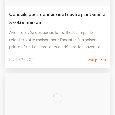
Conseils pour donner une touche printanière
à votre maison
Avec l’arrivée des beaux jours, il est temps de
relooker votre maison pour l’adapter à la saison
printanière. Les amateurs de décoration savent que
ranger les couvertures et les vêtements d’hiver,
février 27, 2024
Voir plus
remplacer les tapis par des plus frais et renouveler
les tissus pour des modèles plus légers et colorés
sont des étapes essentielles pour obtenir…