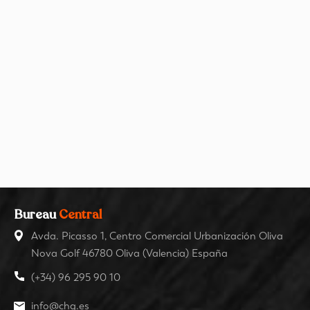
Bureau
Central
Avda. Picasso 1, Centro Comercial Urbanización Oliva
Nova Golf 46780 Oliva (Valencia) España
(+34) 96 295 90 10
info@chg.es