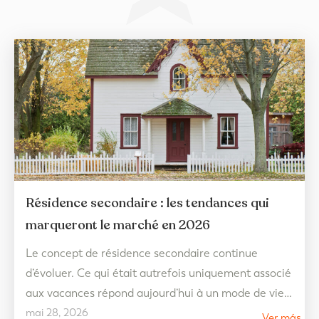
Résidence secondaire : les tendances qui
marqueront le marché en 2026
Le concept de résidence secondaire continue
d’évoluer. Ce qui était autrefois uniquement associé
aux vacances répond aujourd’hui à un mode de vie
mai 28, 2026
beaucoup plus flexible, tourné vers le bien-être et
Ver más