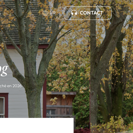
CONTACT
FR
G
og
rché en 2026