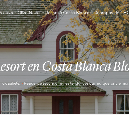
écouvrez Oliva Nova
Resort à Costa Blanca
A propos de CH
esort en Costa Blanca Bl
 classifié(e)
»
Résidence secondaire : les tendances qui marqueront le ma