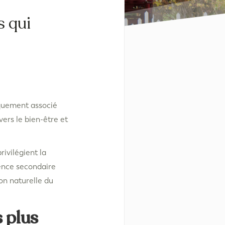
s qui
iquement associé
ers le bien-être et
ivilégient la
dence secondaire
on naturelle du
 plus