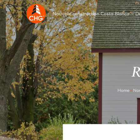
Nouvelle construction Costa Blanca
D
R
Home
»
Non