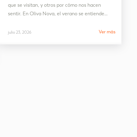
que se visitan, y otros por cómo nos hacen
sentir. En Oliva Nova, el verano se entiende
como mucho más que unos días junto al mar:
es una oportunidad para desconectar, disfrutar
Ver más
julio 23, 2026
del tiempo sin prisas y recuperar ese equilibrio
que durante el año parece más difícil…