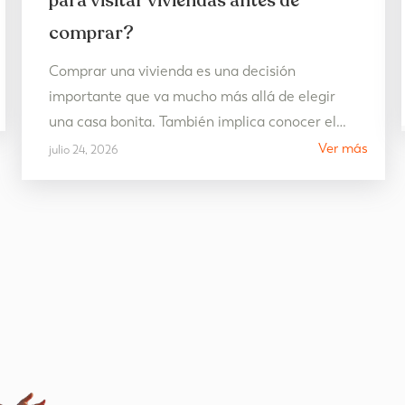
para visitar viviendas antes de
comprar?
Comprar una vivienda es una decisión
importante que va mucho más allá de elegir
una casa bonita. También implica conocer el
entorno, descubrir el estilo de vida de la zona y
Ver más
julio 24, 2026
asegurarse de que encaja con las necesidades
presentes y futuras. Por eso, julio se convierte
en uno de los mejores meses para visitar
viviendas…