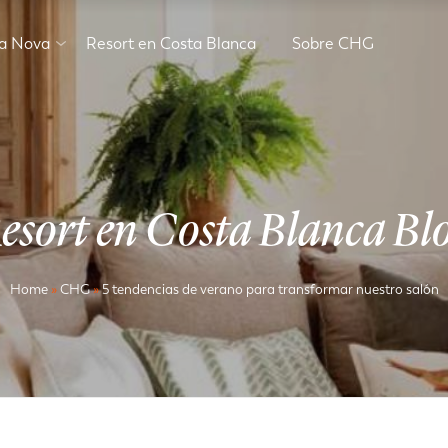
va Nova
Resort en Costa Blanca
Sobre CHG
esort en Costa Blanca Bl
Home
»
CHG
»
5 tendencias de verano para transformar nuestro salón