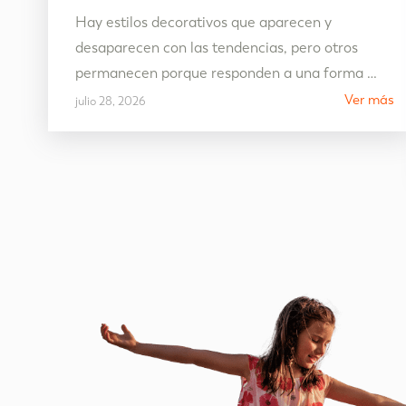
Hay estilos decorativos que aparecen y
desaparecen con las tendencias, pero otros
permanecen porque responden a una forma de
vivir. La decoración estilo mediterráneo es uno
Ver más
julio 28, 2026
de ellos. Más allá de una cuestión estética,
más
representa un hogar pensado para disfrutar de
l
la luz, de los espacios abiertos y de una vida
más tranquila, donde cada…