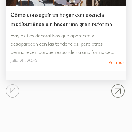
Cómo conseguir un hogar con esencia
mediterránea sin hacer una gran reforma
Hay estilos decorativos que aparecen y
desaparecen con las tendencias, pero otros
permanecen porque responden a una forma de
julio 28, 2026
vivir. La decoración estilo mediterráneo es uno de
Ver más
ellos. Más allá de una cuestión estética, representa
un hogar pensado para disfrutar de la luz, de los
espacios abiertos y de una vida más tranquila,
donde cada…