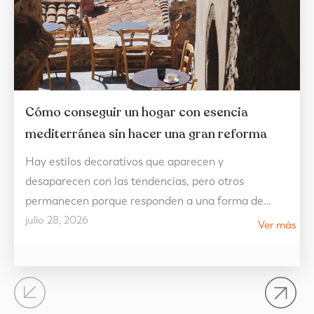
Cómo conseguir un hogar con esencia
mediterránea sin hacer una gran reforma
Hay estilos decorativos que aparecen y
desaparecen con las tendencias, pero otros
permanecen porque responden a una forma de
julio 28, 2026
vivir. La decoración estilo mediterráneo es uno de
Ver más
ellos. Más allá de una cuestión estética, representa
un hogar pensado para disfrutar de la luz, de los
espacios abiertos y de una vida más tranquila,
donde cada…