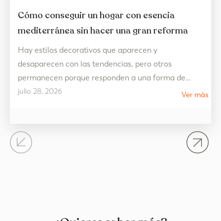
Cómo conseguir un hogar con esencia
mediterránea sin hacer una gran reforma
Hay estilos decorativos que aparecen y
desaparecen con las tendencias, pero otros
permanecen porque responden a una forma de
julio 28, 2026
vivir. La decoración estilo mediterráneo es uno de
Ver más
ellos. Más allá de una cuestión estética, representa
un hogar pensado para disfrutar de la luz, de los
espacios abiertos y de una vida más tranquila,
donde cada…