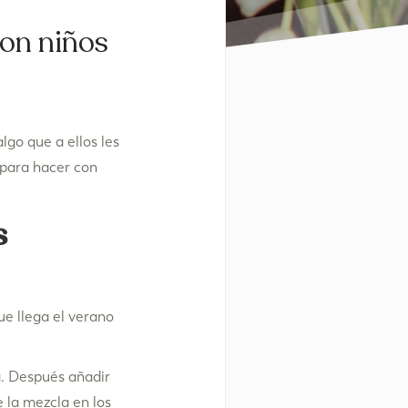
con niños
go que a ellos les
 para hacer con
s
ue llega el verano
ra. Después añadir
e la mezcla en los