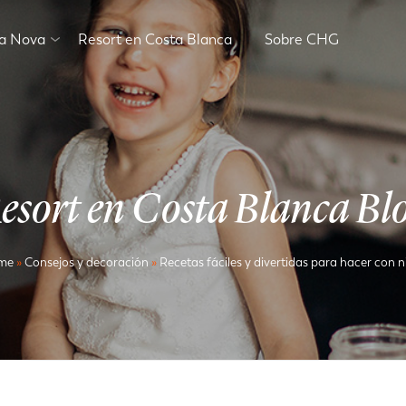
va Nova
Resort en Costa Blanca
Sobre CHG
esort en Costa Blanca Bl
me
»
Consejos y decoración
»
Recetas fáciles y divertidas para hacer con n