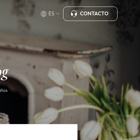
CONTACTO
ES
og
iños