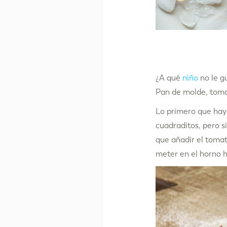
¿A qué
niño
no le g
Pan de molde, toma
Lo primero que hay 
cuadraditos, pero s
que añadir el tomate
meter en el horno h