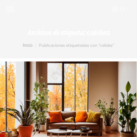
ES
calidez
Archivos de etiqueta:
Estás aquí:
Inicio
Publicaciones etiquetadas con "calidez"