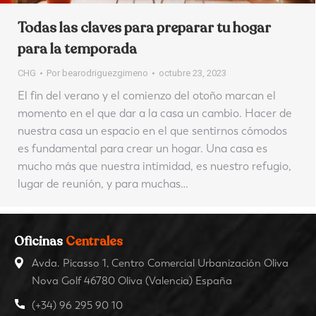
Todas las claves para preparar tu hogar
para la temporada
CHG
Por
bearodriguezgimeno
octubre 23, 2023
El fin del verano y el comienzo del otoño marcan el
momento en el que dar a la casa un cambio. Hacer de
nuestra casa un espacio en el que sentirnos cómodos
es fundamental para crear un hogar. Una casa es
mucho más que nuestra intimidad, es nuestro refugio,
lugar de reunión, y para muchas…
Oficinas
Centrales
Avda. Picasso 1, Centro Comercial Urbanización Oliva
Nova Golf 46780 Oliva (Valencia) España
(+34) 96 295 90 10