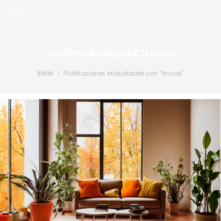
ES
trucos
Archivos de etiqueta:
Estás aquí:
Inicio
Publicaciones etiquetadas con "trucos"