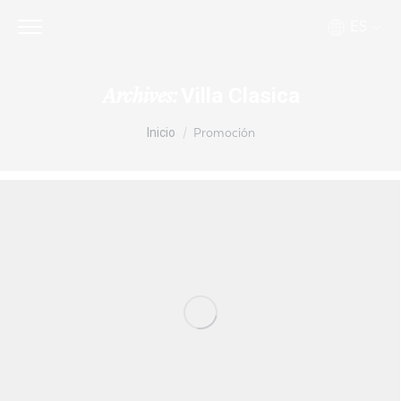
ES
Villa Clasica
Archives:
Estás aquí:
Inicio
Promoción