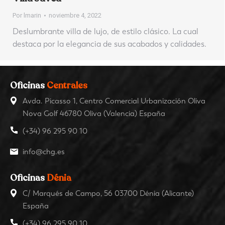
Por
lmarin
noviembre 4, 2022
Deslumbrante villa de lujo, de estilo clásico. La cual
destaca por la elegancia de sus acabados y calidades.
Oficinas
Centrales
Avda. Picasso 1, Centro Comercial Urbanización Oliva
Nova Golf 46780 Oliva (Valencia) España
(+34) 96 295 90 10
info@chg.es
Oficinas
Dénia
C/ Marqués de Campo, 56 03700 Dénia (Alicante)
España
(+34) 96 295 90 10