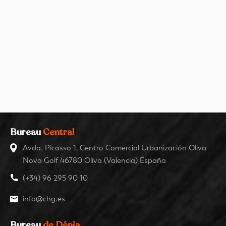
Bureau
Central
Avda. Picasso 1, Centro Comercial Urbanización Oliva
Nova Golf 46780 Oliva (Valencia) España
(+34) 96 295 90 10
info@chg.es
Bureau
de Dénia