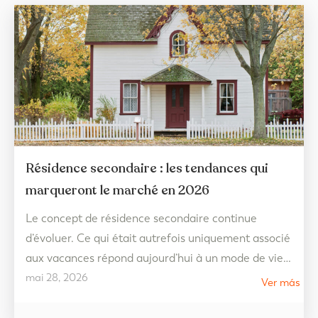
Résidence secondaire : les tendances qui
marqueront le marché en 2026
Le concept de résidence secondaire continue
d’évoluer. Ce qui était autrefois uniquement associé
aux vacances répond aujourd’hui à un mode de vie
mai 28, 2026
beaucoup plus flexible, tourné vers le bien-être et
Ver más
pensé pour être apprécié tout au long de l’année. En
2026, les tendances du marché immobilier