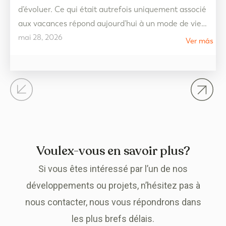
d’évoluer. Ce qui était autrefois uniquement associé
aux vacances répond aujourd’hui à un mode de vie
mai 28, 2026
beaucoup plus flexible, tourné vers le bien-être et
Ver más
pensé pour être apprécié tout au long de l’année. En
2026, les tendances du marché immobilier
s’orientent vers des logements qui privilégient la
qualité de…
Voulex-vous en savoir plus?
Si vous êtes intéressé par l’un de nos
développements ou projets, n’hésitez pas à
nous contacter, nous vous répondrons dans
les plus brefs délais.