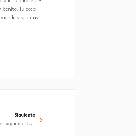
 acudir cuando estés
 bonito. Tu casa
l mundo y sentirás
Siguiente
Los Olivos de Oliva Nova; el mejor hogar en el mejor entorno