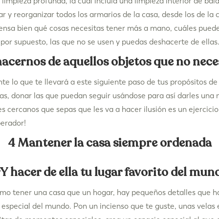
limpieza profunda, la cual incluía una limpieza interior de bal
y reorganizar todos los armarios de la casa, desde los de la c
iensa bien qué cosas necesitas tener más a mano, cuáles pued
por supuesto, las que no se usen y puedas deshacerte de ellas
hacernos de aquellos objetos que no nec
te lo que te llevará a este siguiente paso de tus propósitos de
as, donar las que puedan seguir usándose para así darles una 
es cercanos que sepas que les va a hacer ilusión es un ejercic
berador!
4 Mantener la casa siempre ordenada
¡Y hacer de ella tu lugar favorito del mun
mo tener una casa que un hogar, hay pequeños detalles que ha
especial del mundo. Pon un incienso que te guste, unas velas 