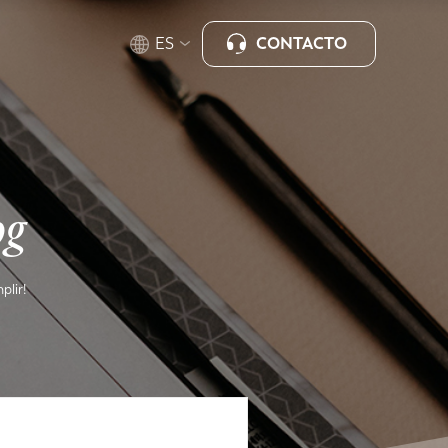
CONTACTO
ES
og
plir!