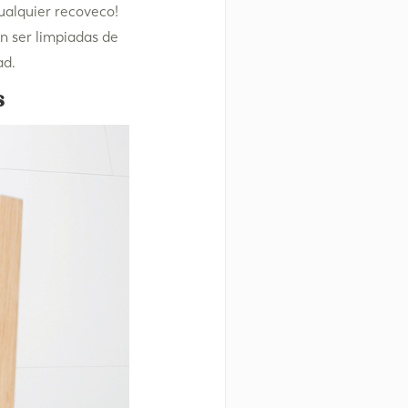
cualquier recoveco!
n ser limpiadas de
ad.
s