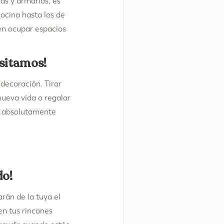
das y armarios, es
ocina hasta los de
en ocupar espacios
.
esitamos!
 decoración. Tirar
nueva vida o regalar
io absolutamente
do!
rán de la tuya el
en tus rincones