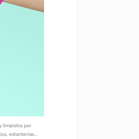
 límpialos por
rios, estanterías…