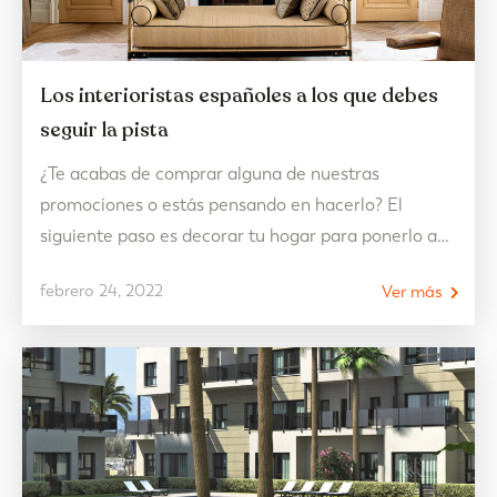
Los interioristas españoles a los que debes
seguir la pista
¿Te acabas de comprar alguna de nuestras
promociones o estás pensando en hacerlo? El
siguiente paso es decorar tu hogar para ponerlo a
punto. Si buscas inspiración, tienes que conocer a
febrero 24, 2022
Ver más
los interioristas españoles con más tirón de los
últimos tiempos. 5 interioristas españoles que no
paran de cosechar éxitos y que te inspirarán con…