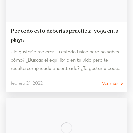
Por todo esto deberías practicar yoga en la
playa
¿Te gustaría mejorar tu estado físico pero no sabes
cómo? ¿Buscas el equilibrio en tu vida pero te
resulta complicado encontrarlo? ¿Te gustaría poder
desconectar y relajarte con más facilidad? Hay una
febrero 21, 2022
Ver más
disciplina deportiva donde puedes conseguir todo
eso y más. Sí, hablamos del yoga y estos son sus
maravillosos beneficios. Beneficios del yoga El…