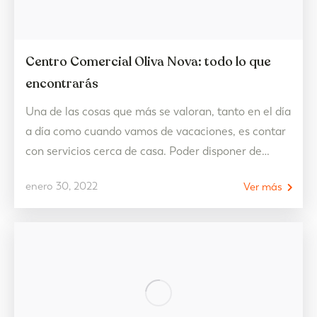
Centro Comercial Oliva Nova: todo lo que
encontrarás
Una de las cosas que más se valoran, tanto en el día
a día como cuando vamos de vacaciones, es contar
con servicios cerca de casa. Poder disponer de
comercios, restaurantes así como de
enero 30, 2022
Ver más
establecimientos que nos brinden servicios básicos
es esencial. Y si además se aúnan todos en un
mismo lugar (como es un…