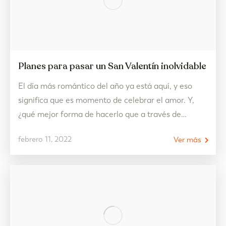
Planes para pasar un San Valentín inolvidable
El día más romántico del año ya está aquí, y eso
significa que es momento de celebrar el amor. Y,
¿qué mejor forma de hacerlo que a través de
experiencias? Los regalos materiales están muy
febrero 11, 2022
Ver más
bien, pero hacer cosas juntos son recuerdos para
disfrutar toda la vida. Así que no lo dudes y este
año…