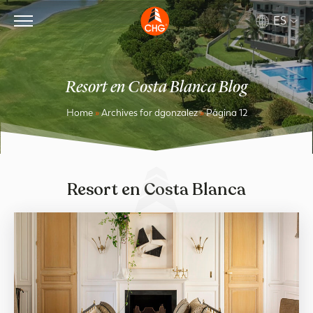
ES
Resort en Costa Blanca Blog
Home
»
Archives for dgonzalez
»
Página 12
Resort en Costa Blanca