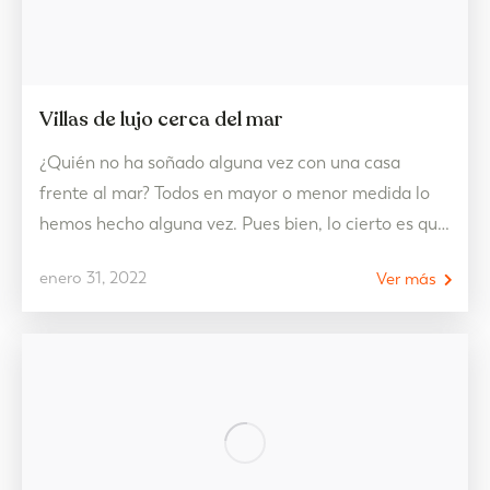
Villas de lujo cerca del mar
¿Quién no ha soñado alguna vez con una casa
frente al mar? Todos en mayor o menor medida lo
hemos hecho alguna vez. Pues bien, lo cierto es que
este puede ser tu año. De una forma u otra, CHG
enero 31, 2022
Ver más
siempre encuentra la manera de hacer nuestros
sueños realidad. Por eso es el momento de…