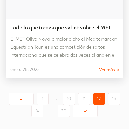
Todo lo que tienes que saber sobre el MET
El MET Oliva Nova, o mejor dicho el Mediterranean
Equestrian Tour, es una competición de saltos
internacional que se celebra dos veces al año en el
Centro Ecuestre de Oliva Nova. ¡Y este 2022 está
enero 28, 2022
Ver más
de celebración! El campeonato cumple nada más y
nada menos que 10 años. ¿Sabes en que consiste
realmente esta competición?…
1
…
10
11
12
13
14
…
30