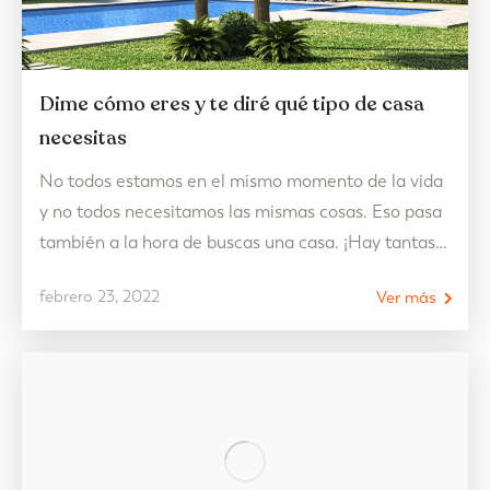
Dime cómo eres y te diré qué tipo de casa
necesitas
No todos estamos en el mismo momento de la vida
y no todos necesitamos las mismas cosas. Eso pasa
también a la hora de buscas una casa. ¡Hay tantas
opciones! Que saber cuál es la más correcta a veces
febrero 23, 2022
Ver más
se vuelve un poco complicado. Pero para acabar
con tantas dudas e indecisión, te traemos la…