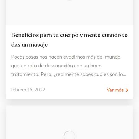
Beneficios para tu cuerpo y mente cuando te
das un masaje
Pocas cosas nos hacen evadirnos más del mundo
que un rato de desconexión con un buen
tratamiento. Pero, ¿realmente sabes cuáles son los
beneficios de los masajes? Cuando sepas todo lo
febrero 16, 2022
Ver más
que pueden hacer por ti, por tu salud física y
mental, vas a querer hacerte uno cada semana. Te
lo contamos. Beneficios de los…