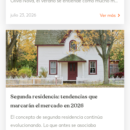
Oliva Nova, el verano se entiende como mucho más
que unos días junto al mar: es una oportunidad para
julio 23, 2026
Ver más
desconectar, disfrutar del tiempo sin prisas y
recuperar ese equilibrio que durante el año parece
más difícil…
Segunda residencia: tendencias que
marcarán el mercado en 2026
El concepto de segunda residencia continúa
evolucionando. Lo que antes se asociaba