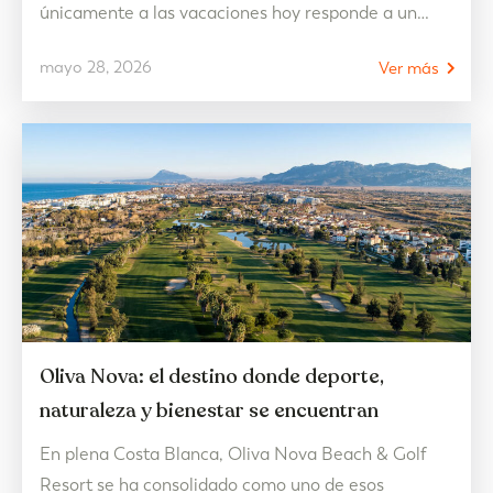
únicamente a las vacaciones hoy responde a un
estilo de vida mucho más flexible, conectado con el
mayo 28, 2026
Ver más
bienestar y pensado para disfrutar durante todo el
año. En 2026, las tendencias del mercado
inmobiliario apuntan hacia viviendas que priorizan
la calidad de vida, los…
Oliva Nova: el destino donde deporte,
naturaleza y bienestar se encuentran
En plena Costa Blanca, Oliva Nova Beach & Golf
Resort se ha consolidado como uno de esos