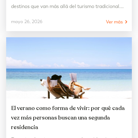
destinos que van más allá del turismo tradicional.
Aquí, el entorno no es solo un escenario, sino parte
mayo 26, 2026
Ver más
esencial de la experiencia: mar, naturaleza, deporte
y bienestar conviven de forma natural en un mismo
lugar. Un espacio pensado…
El verano como forma de vivir: por qué cada
vez más personas buscan una segunda
residencia