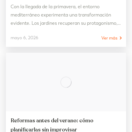
Con la llegada de la primavera, el entorno
mediterráneo experimenta una transformación
evidente. Los jardines recuperan su protagonismo,
las terrazas se reactivan y el vínculo entre el
mayo 6, 2026
Ver más
exterior y el interior se vuelve más fluido que nunca.
Es una estación que invita a abrir las puertas de
casa y dejar que la naturaleza forme parte…
Reformas antes del verano: cómo
planificarlas sin improvisar