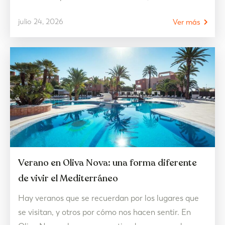
estilo de vida de la zona y asegurarse de que encaja
julio 24, 2026
Ver más
con las necesidades presentes y futuras. Por eso,
julio se convierte en uno de los mejores meses para
visitar viviendas…
Verano en Oliva Nova: una forma diferente
de vivir el Mediterráneo
Hay veranos que se recuerdan por los lugares que
se visitan, y otros por cómo nos hacen sentir. En