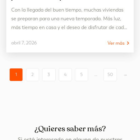
Con la llegada del buen tiempo, muchas viviendas
se preparan para una nueva temporada. Más luz,
más tiempo en casa y el deseo de disfrutar de cada
espacio hacen que la primavera sea uno de los
abril 7, 2026
Ver más
momentos más habituales para plantear una
reforma. Sin embargo, para que el resultado sea el
esperado, la clave está…
1
2
3
4
5
…
50
→
¿Quieres saber más?
Si está interesado en alguna de nuestras