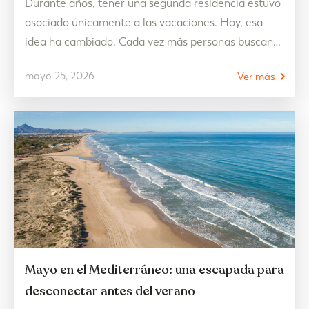
Durante años, tener una segunda residencia estuvo
asociado únicamente a las vacaciones. Hoy, esa
idea ha cambiado. Cada vez más personas buscan
un lugar donde escapar del ritmo acelerado del día
mayo 25, 2026
Ver más
a día, reconectar con el entorno y disfrutar de una
vida más pausada durante largas temporadas del
año. En este contexto, el verano ya…
Mayo en el Mediterráneo: una escapada para
desconectar antes del verano