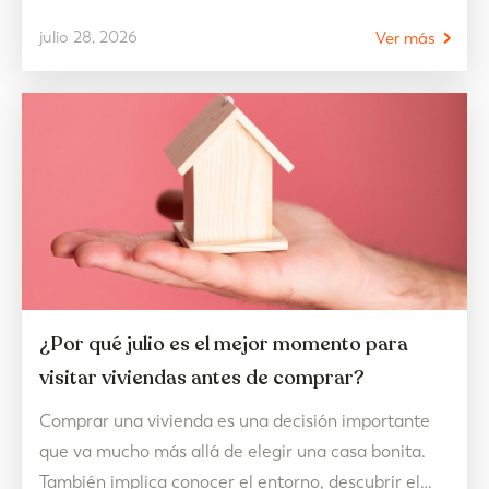
vivir. La decoración estilo mediterráneo es uno de
julio 28, 2026
Ver más
ellos. Más allá de una cuestión estética, representa
un hogar pensado para disfrutar de la luz, de los
espacios abiertos y de una vida más tranquila,
donde cada…
¿Por qué julio es el mejor momento para
visitar viviendas antes de comprar?
Comprar una vivienda es una decisión importante
que va mucho más allá de elegir una casa bonita.
También implica conocer el entorno, descubrir el