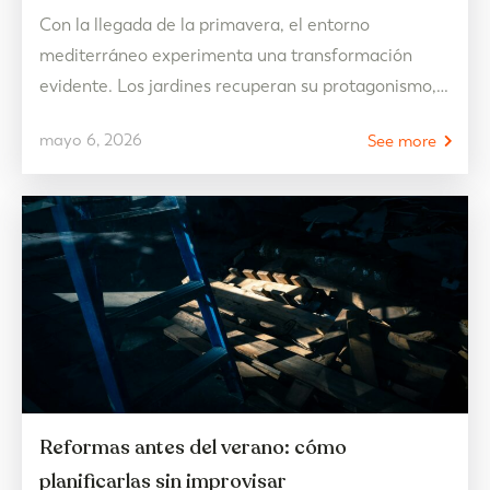
Con la llegada de la primavera, el entorno
mediterráneo experimenta una transformación
evidente. Los jardines recuperan su protagonismo,
las terrazas se reactivan y el vínculo entre el
mayo 6, 2026
See more
exterior y el interior se vuelve más fluido que nunca.
Es una estación que invita a abrir las puertas de
casa y dejar que la naturaleza forme parte…
Reformas antes del verano: cómo
planificarlas sin improvisar