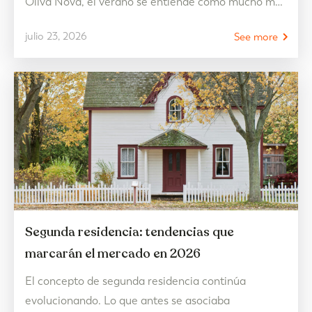
Oliva Nova, el verano se entiende como mucho más
que unos días junto al mar: es una oportunidad para
julio 23, 2026
See more
desconectar, disfrutar del tiempo sin prisas y
recuperar ese equilibrio que durante el año parece
más difícil…
Segunda residencia: tendencias que
marcarán el mercado en 2026
El concepto de segunda residencia continúa
evolucionando. Lo que antes se asociaba